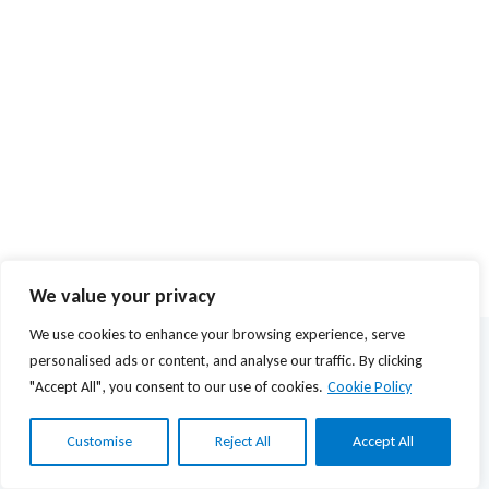
We value your privacy
We use cookies to enhance your browsing experience, serve
© 2026 Agios Stefanos Foundation | Powered by
mmVirtual
personalised ads or content, and analyse our traffic. By clicking
"Accept All", you consent to our use of cookies.
Cookie Policy
Privacy Policy
Όροι Χρήσης
Customise
Reject All
Accept All