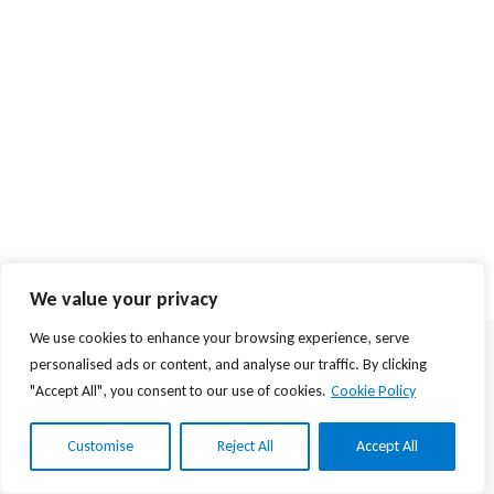
We value your privacy
We use cookies to enhance your browsing experience, serve
© 2026 Agios Stefanos Foundation | Powered by
mmVirtual
personalised ads or content, and analyse our traffic. By clicking
"Accept All", you consent to our use of cookies.
Cookie Policy
Privacy Policy
Όροι Χρήσης
Customise
Reject All
Accept All